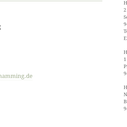
H
2
S
9
g
T
E
H
1
P
9
mamming.de
H
N
B
9