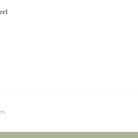
erl
um